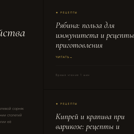
★ РЕЦЕПТЫ
Рябина: польза для
йства
иммунитета и рецепты
приготовления
ЧИТАТЬ
Время чтения 1 мин
★ РЕЦЕПТЫ
полевой сорняк
Кипрей и крапива при
нии столетий
огии её
варикозе: рецепты и