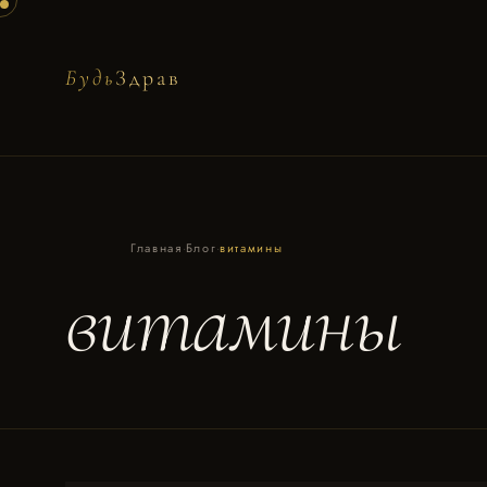
Будь
Здрав
Главная
·
Блог
·
витамины
витамины