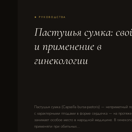
★ РУКОВОДСТВА
Пастушья сумка: сво
и применение в
гинекологии
Пастушья сумка (Capsella bursa-pastoris) — неприметный 
с характерными плодами в форме сердечка — на протяже
занимает особое место в народной медицине. В гинекол
применяли при обильных…