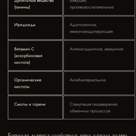
Дубильные вещества
Вяжущее,
(танины)
противовоспалительное
Иридоиды
Адаптогенное,
иммуномодулирующее
Витамин С
Антиоксидантное, иммунное
(аскорбиновая
кислота)
Органические
Антибактериальное
кислоты
Смолы и горечи
Стимуляция пищеварения,
обменных процессов
Боровая матка свойства: что важно знать