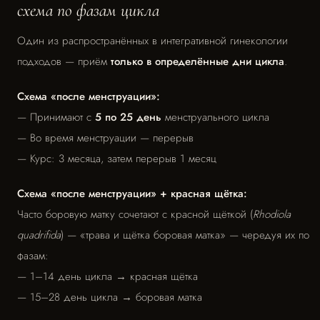
схема по фазам цикла
Один из распространённых в интегративной гинекологии
подходов — приём
только в определённые дни цикла
.
Схема «после менструации»:
— Принимают с
5 по 25 день
менструального цикла
— Во время менструации — перерыв
— Курс: 3 месяца, затем перерыв 1 месяц
Схема «после менструации» + красная щётка:
Часто боровую матку сочетают с красной щёткой (
Rhodiola
quadrifida
) — «трава и щётка боровая матка» — чередуя их по
фазам:
— 1–14 день цикла → красная щётка
— 15–28 день цикла → боровая матка