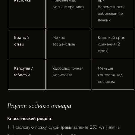
настойка
применении,
при
дольше хранится
беременности,
заболеваниях
печени
Водный
Мягкое
Короткий срок
отвар
воздействие
хранения (2
суток)
Капсулы /
Удобство, точная
Меньше
таблетки
дозировка
контроля над
составом
Рецепт водного отвара
Классический рецепт:
1. 1 столовую ложку сухой травы залейте 250 мл кипятка