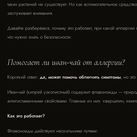
таких растений не существует. Но как вспомогательное средств
заслуживает внимания.
Давайте разберёмся, почему это работает, при какой аллергии 
что нужно знать о безопасности.
Помогает ли иван-чай от аллергии?
Короткий ответ:
да, может помочь облегчить симптомы
, но эт
Иван-чай (кипрей узколистный) содержит флавоноиды — прир
антигистаминными свойствами. Главные из них: кверцетин, кем
Как это работает?
Флавоноиды действуют несколькими путями: