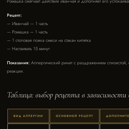
Ромашка смягчает действие иван-чая и дополняет его успокаив
Рецепт:
— Иван-чай — 1 часть
— Ромашка — 1 часть
— 1 столовая ложка смеси на стакан кипятка
— Настаивать 15 минут
Показания:
Аллергический ринит с раздражением слизистой, 
реакции.
Таблица: выбор рецепта в зависимости 
ВИД АЛЛЕРГИИ
ОСНОВНОЙ РЕЦЕПТ
ДОПОЛНИТЕ