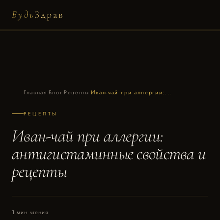
Будь
Здрав
Главная
·
Блог
·
Рецепты
·
Иван-чай при аллергии:...
РЕЦЕПТЫ
Иван-чай при аллергии:
антигистаминные свойства и
рецепты
1
мин чтения