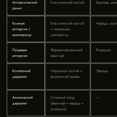
Аллергический
Классический настой
Крапива, ро
ринит
Кожная
Классический настой
Череда, кра
аллергия /
+ наружные
крапивница
компрессы
Пищевая
Ферментированный
Ромашка
аллергия
иван-чай
Контактный
Наружный настой +
Череда
дерматит
внутренний приём
Атопический
Сложный сбор
—
дерматит
(иван-чай + череда +
ромашка)