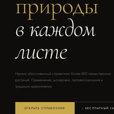
природы
в каждом
листе
Научно обоснованный справочник более 800 лекарственных
растений. Применение, дозировки, противопоказания и
традиции траволечения.
ОТКРЫТЬ СПРАВОЧНИК
↓ БЕСПЛАТНЫЙ Г