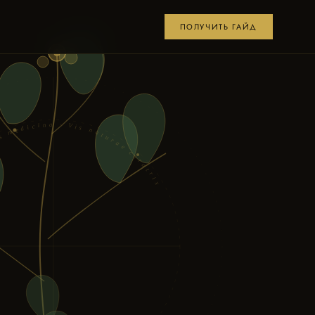
ПОЛУЧИТЬ ГАЙД
erbis medicina · Vis naturae curatrix