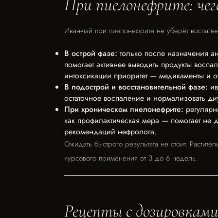
При пиелонефрите: чег
Иван-чай при пиелонефрите не уберёт воспален
В острой фазе:
только после назначения ан
помогает активнее выводить продукты воспа
интоксикации приоритет — медикаменты и о
В подострой и восстановительной фазе:
ив
остаточное воспаление и нормализовать ди
При хроническом пиелонефрите:
регулярн
как профилактическая мера — помогает не 
рекомендаций нефролога.
Ожидать быстрого результата не стоит. Растите
курсового применения от 3 до 6 недель.
Рецепты с дозировкам