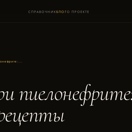
СПРАВОЧНИК
БЛОГ
О ПРОЕКТЕ
онефрите:...
ри пиелонефрите
 рецепты