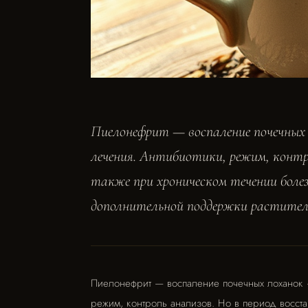
Пиелонефрит — воспаление почечных 
лечения. Антибиотики, режим, контро
также при хроническом течении боле
дополнительной поддержки раститель
Пиелонефрит — воспаление почечных лоханок —
режим, контроль анализов. Но в период восста