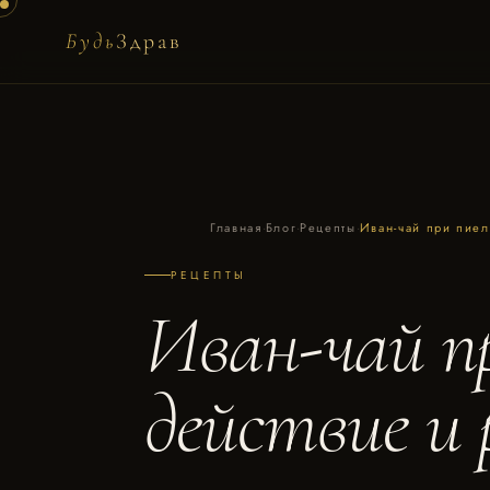
Будь
Здрав
Главная
·
Блог
·
Рецепты
·
Иван-чай при пиел
РЕЦЕПТЫ
Иван-чай п
действие и