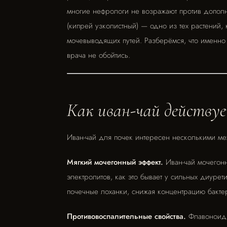
многие нефрологи не возражают против допол
(кипрей узколистный) — одно из тех растений,
мочевыводящих путей. Разберёмся, что именно 
врача не обойтись.
Как иван-чай действуе
Иван-чай для почек интересен несколькими м
Мягкий мочегонный эффект.
Иван-чай мочегон
электролитов, как это бывает у сильных диуре
почечные лоханки, снижая концентрацию бактер
Противовоспалительные свойства.
Флавоноиды