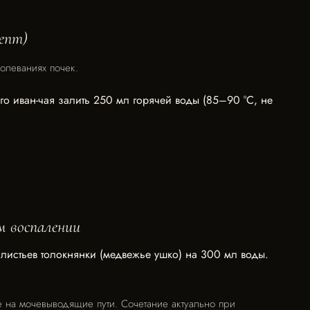
цепт)
болеваниях почек.
о иван-чая залить 250 мл горячей воды (85–90 °C, не
м воспалении
 листьев толокнянки (медвежье ушко) на 300 мл воды.
е на мочевыводящие пути. Сочетание актуально при