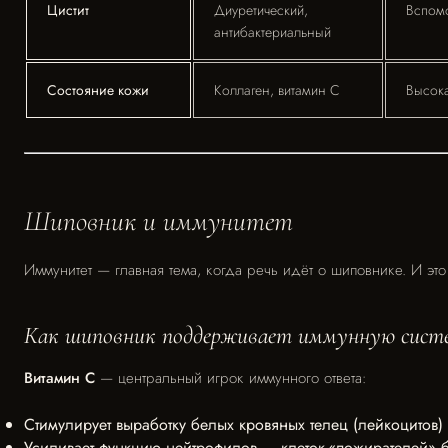
Цистит
Диуретический,
Вспомо
антибактериальный
Состояние кожи
Коллаген, витамин С
Высок
Шиповник и иммунитет
Иммунитет — главная тема, когда речь идёт о шиповнике. И это
Как шиповник поддерживает иммунную сист
Витамин С
— центральный игрок иммунного ответа:
Стимулирует выработку белых кровяных телец (лейкоцитов)
Усиливает функцию нейтрофилов — клеток-«пожирателей» 