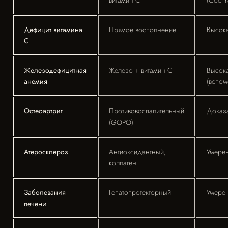
витамин С
(Cochr
Дефицит витамина
Прямое восполнение
Высок
С
Железодефицитная
Железо + витамин С
Высок
анемия
(вспом
Остеоартрит
Противовоспалительный
Доказа
(GOPO)
Атеросклероз
Антиоксидантный,
Умере
коллаген
Заболевания
Гепатопротекторный
Умере
печени