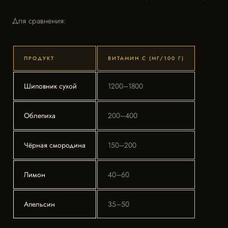
Для сравнения:
ПРОДУКТ
ВИТАМИН С (МГ/100 Г)
Шиповник сухой
1200–1800
Облепиха
200–400
Чёрная смородина
150–200
Лимон
40–60
Апельсин
35–50