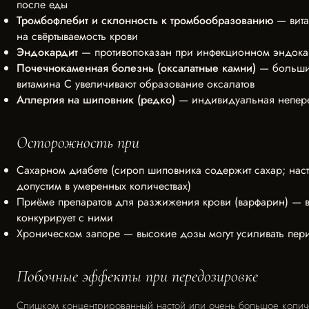
после еды
Тромбофлебит и склонность к тромбообразованию
— вита
на свёртываемость крови
Эндокардит
— противопоказан при инфекционном эндока
Почечнокаменная болезнь (оксалатные камни)
— больши
витамина С увеличивают образование оксалатов
Аллергия на шиповник (редко)
— индивидуальная непер
Осторожность при
Сахарном диабете (сироп шиповника содержит сахар; нас
допустим в умеренных количествах)
Приёме препаратов для разжижения крови (варфарин) — в
конкурирует с ними
Хроническом запоре — высокие дозы могут усиливать пери
Побочные эффекты при передозировке
Слишком концентрированный настой или очень большое количе