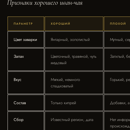
Признаки хорошего иван-чая
ПАРАМЕТР
ХОРОШИЙ
ПЛОХОЙ
Цвет заварки
Янтарный, золотистый
Мутный, с
Запах
Цветочный, травяной, чуть
Затхлый, б
медовый
Вкус
Мягкий, немного
Горький, р
сладковатый
Состав
Только кипрей
Добавки, 
Сбор
Известный регион, дата
Нет инфор
происхожд