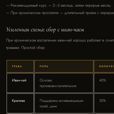
— Рекомендуемый курс — 2–3 месяца, затем перерыв месяц
— При хроническом простатите — длительный приём с переры
Усиленная схема: сбор с иван-чаем
При хроническом воспалении иван-чай хорошо работает в соче
травами. Простой сбор:
ТРАВА
РОЛЬ
КОЛИЧЕС
Иван-чай
Основа,
40%
противовоспалительное
Крапива
Поддержка мочевыводящих
30%
путей, цинк