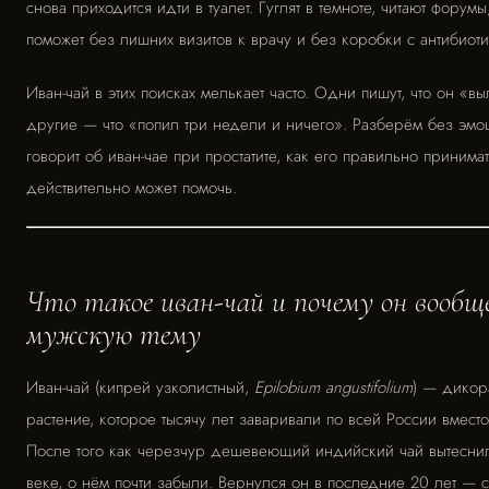
снова приходится идти в туалет. Гуглят в темноте, читают форумы, 
поможет без лишних визитов к врачу и без коробки с антибиоти
Иван-чай в этих поисках мелькает часто. Одни пишут, что он «в
другие — что «попил три недели и ничего». Разберём без эмоц
говорит об иван-чае при простатите, как его правильно принимат
действительно может помочь.
Что такое иван-чай и почему он вообще
мужскую тему
Иван-чай (кипрей узколистный,
Epilobium angustifolium
) — дикор
растение, которое тысячу лет заваривали по всей России вместо
После того как черезчур дешевеющий индийский чай вытеснил 
веке, о нём почти забыли. Вернулся он в последние 20 лет — с