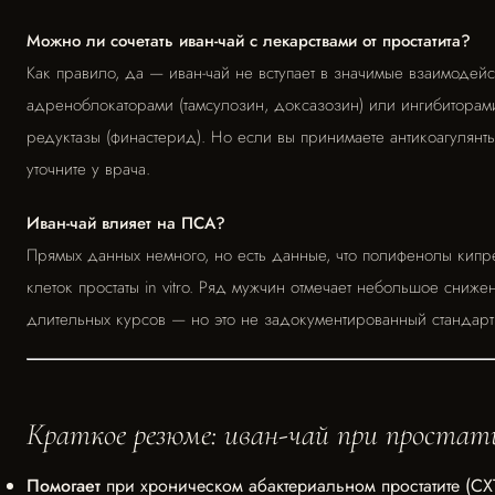
Можно ли сочетать иван-чай с лекарствами от простатита?
Как правило, да — иван-чай не вступает в значимые взаимодейс
адреноблокаторами (тамсулозин, доксазозин) или ингибиторами
редуктазы (финастерид). Но если вы принимаете антикоагулянт
уточните у врача.
Иван-чай влияет на ПСА?
Прямых данных немного, но есть данные, что полифенолы кипре
клеток простаты in vitro. Ряд мужчин отмечает небольшое сниж
длительных курсов — но это не задокументированный стандарт
Краткое резюме: иван-чай при проста
Помогает
при хроническом абактериальном простатите (СХТБ