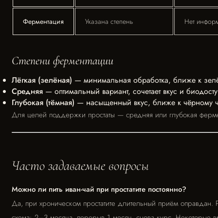
Ферментация
Указана степень
Нет инфор
Степени ферментации
Лёгкая (зелёная)
— минимальная обработка, ближе к зел
Средняя
— оптимальный вариант, сочетает вкус и биодосту
Глубокая (тёмная)
— насыщенный вкус, ближе к чёрному 
Для целей поддержки простаты — средняя или глубокая ферме
Часто задаваемые вопросы
Можно ли пить иван-чай при простатите постоянно?
Да, при хроническом простатите длительный приём оправдан.
схема: 2–3 месяца, перерыв 1 месяц, снова курс. Некоторые в