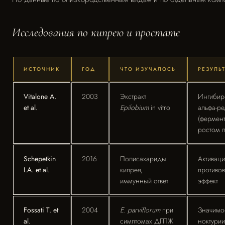
Исследования по кипрею и простате
ИСТОЧНИК
ГОД
ЧТО ИЗУЧАЛОСЬ
РЕЗУЛЬТ
Vitalone A.
2003
Экстракт
Ингибир
et al.
Epilobium
in vitro
альфа-ре
(фермент
ростом п
Schepetkin
2016
Полисахариды
Активаци
I.A. et al.
кипрея,
противо
иммунный ответ
эффект
Fossati T. et
2004
E. parviflorum
при
Значимо
al.
симптомах ДГПЖ
ноктурии