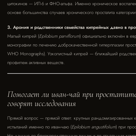
цитокинов — ИЛ-6 и ФНО-альфа. Именно хроническое воспале
основе большинства случаев хронического простатита категории I
3. Арония и родственники семейства кипрейных давно в про
Малый кипрей (
Epilobium parviflorum
) официально включён в ев
монографии по лечению доброкачественной гиперплазии прост
WHO Monographs). Узколистный кипрей — ближайший родстве
профилем активных веществ.
Помогает ли иван-чай при простатите
говорят исследования
Прямой вопрос — прямой ответ: крупных рандомизированных 
испытаний именно по иван-чаю (
Epilobium angustifolium
) при прос
Но данные по близкородственным видам и по отдельным компо