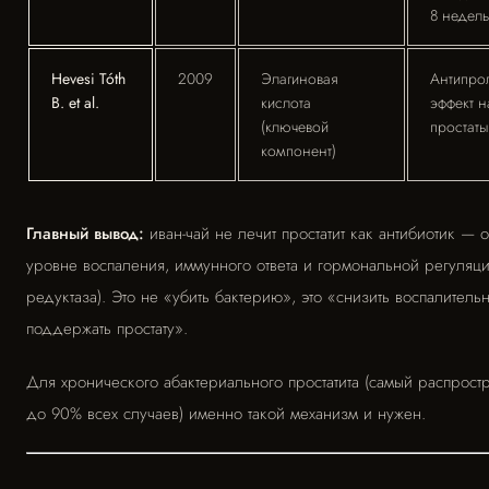
8 недель
Hevesi Tóth
2009
Элагиновая
Антипро
B. et al.
кислота
эффект н
(ключевой
простаты 
компонент)
Главный вывод:
иван-чай не лечит простатит как антибиотик — о
уровне воспаления, иммунного ответа и гормональной регуляции
редуктаза). Это не «убить бактерию», это «снизить воспалитель
поддержать простату».
Для хронического абактериального простатита (самый распрост
до 90% всех случаев) именно такой механизм и нужен.