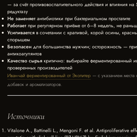
— за счёт противовоспалительного действия и влияния на 5
редуктазу
Не заменяет
антибиотики при бактериальном простатите
Работает
при регулярном приёме от 6–8 недель, не рань
Усиливается
в сочетании с крапивой, корой осины, красн
спорышем
Безопасен
для большинства мужчин; осторожность — при
антикоагулянтов
Качество сырья
критично: выбирайте ферментированный ив
проверенных производителей
Иван-чай ферментированный от Экопитер
— с указанием места 
добавок и ароматизаторов.
Источники
Vitalone A., Battinelli L., Mengoni F. et al. Antiproliferative ef