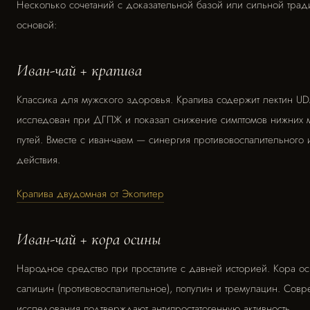
Несколько сочетаний с доказательной базой или сильной тра
основой:
Иван-чай + крапива
Классика для мужского здоровья. Крапива содержит лектин UD
исследован при ДГПЖ и показал снижение симптомов нижних
путей. Вместе с иван-чаем — синергия противовоспалительного 
действия.
Крапива двудомная от Экопитер
Иван-чай + кора осины
Народное средство при простатите с давней историей. Кора о
салицин (противовоспалительное), популин и тремулацин. Сов
исследования подтверждают антипростатогенную активность.