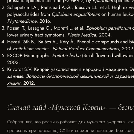
prostatic epithelial cell line (PZ-HPV-7) by
Epilobium
species.
Schepetkin I.A., Ramstead A.G., Tousova L.L. et al. High ex viv
polysaccharides from
Epilobium angustifolium
on human leukoc
Phytomedicine
, 2016.
Fossati T., Lasagna G., Moretti L. et al.
Epilobium parviflorum
c
lower urinary tract symptoms.
Planta Medica
, 2004.
Hevesi Tóth B., Balázs A., Kéry Á. Phenolic compounds and bio
of
Epilobium
species.
Natural Product Communications
, 2009
ESCOP Monographs:
Epilobii herba
(Small-flowered willowher
2003.
Krivorot S.V. Kипрей узколистный в народной медицине. Э
данные.
Вопросы биологической медицинской и фармацев
химии
, 2012.
Скачай гайд «Мужской Корень» — бесп
Собрали всё, что реально работает для мужского здоровья: сх
протоколы при простатите, СХТБ и снижении потенции. Без вод