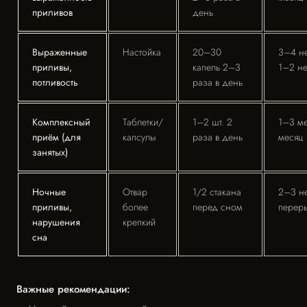
приливов
день
Выраженные
Настойка
20–30
3–4 н
приливы,
капель 2–3
1–2 н
потливость
раза в день
Комплексный
Таблетки/
1–2 шт. 2
1–3 ме
приём (для
капсулы
раза в день
месяц
занятых)
Ночные
Отвар
1/2 стакана
2–3 не
приливы,
более
перед сном
перер
нарушения
крепкий
сна
Важные рекомендации: