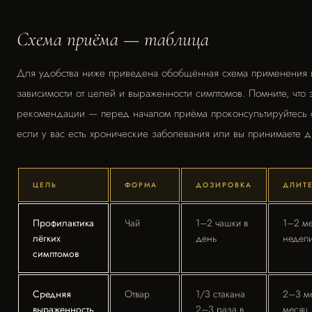
Схема приёма — таблица
Для удобства ниже приведена обобщённая схема применения 
зависимости от целей и выраженности симптомов. Помните, что
рекомендации — перед началом приёма проконсультируйтесь 
если у вас есть хронические заболевания или вы принимаете д
ЦЕЛЬ
ФОРМА
ДОЗИРОВКА
ДЛИТЕ
Профилактика
Чай
1–2 чашки в
1–2 ме
лёгких
день
недел
симптомов
Средняя
Отвар
1/3 стакана
2–3 ме
выраженность
2–3 раза в
месяц