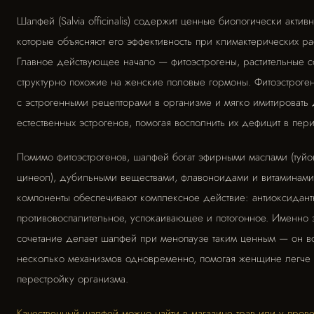
Шалфей (Salvia officinalis) содержит ценные биологически актив
которые объясняют его эффективность при климактерических рас
Главное действующее начало — фитоэстрогены, растительные 
структурно похожие на женские половые гормоны. Фитоэстроген
с эстрогенными рецепторами в организме и мягко имитировать 
естественных эстрогенов, помогая восполнить их дефицит в пер
Помимо фитоэстрогенов, шалфей богат эфирными маслами (туйо
цинеол), дубильными веществами, флавоноидами и витаминами 
компоненты обеспечивают комплексное действие: антиоксидант
противовоспалительное, успокаивающее и потогонное. Именно 
сочетание делает шалфей при менопаузе таким ценным — он во
несколько механизмов одновременно, помогая женщине легче
перестройку организма.
Качественный шалфей можно найти в магазине трав или у пров