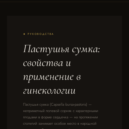
★ РУКОВОДСТВА
Пастушья сумка:
свойства и
применение в
гинекологии
Пастушья сумка (Capsella bursa-pastoris) —
неприметный полевой сорняк с характерными
плодами в форме сердечка — на протяжении
столетий занимает особое место в народной