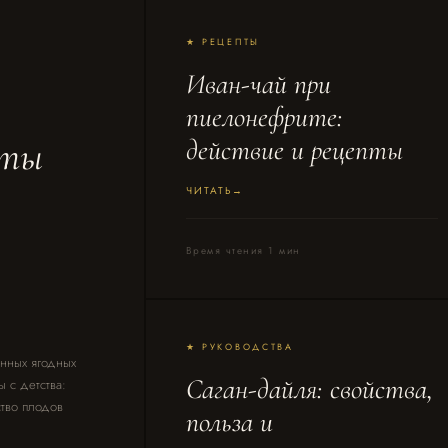
★ РЕЦЕПТЫ
Иван-чай при
пиелонефрите:
пты
действие и рецепты
ЧИТАТЬ
Время чтения 1 мин
★ РУКОВОДСТВА
нных ягодных
Саган-дайля: свойства,
 с детства:
тво плодов
польза и