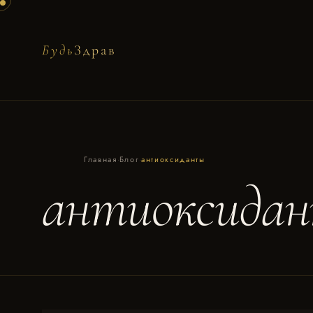
Будь
Здрав
Главная
·
Блог
·
антиоксиданты
антиоксида