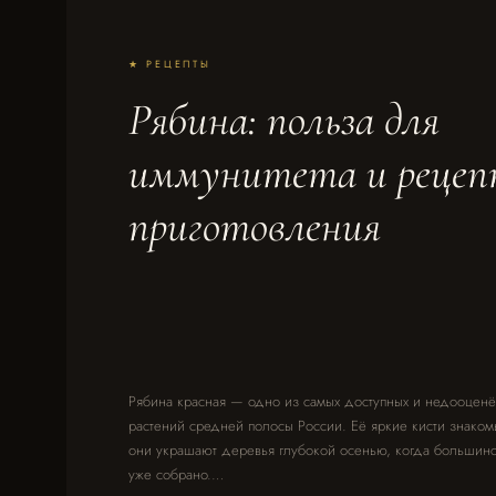
★ РЕЦЕПТЫ
Рябина: польза для
иммунитета и реце
приготовления
Рябина красная — одно из самых доступных и недооценё
растений средней полосы России. Её яркие кисти знакомы
они украшают деревья глубокой осенью, когда большинс
уже собрано.…