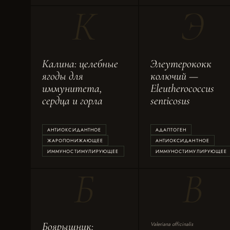
К
Э
Калина: целебные
Элеутерококк
ягоды для
колючий —
иммунитета,
Eleutherococcus
сердца и горла
senticosus
АНТИОКСИДАНТНОЕ
АДАПТОГЕН
ЖАРОПОНИЖАЮЩЕЕ
АНТИОКСИДАНТНОЕ
ИММУНОСТИМУЛИРУЮЩЕЕ
ИММУНОСТИМУЛИРУЮЩЕЕ
Б
В
Боярышник:
Valeriana officinalis