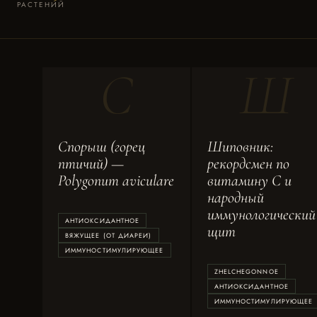
РАСТЕНИЙ
С
Ш
Спорыш (горец
Шиповник:
птичий) —
рекордсмен по
Polygonum aviculare
витамину C и
народный
иммунологический
АНТИОКСИДАНТНОЕ
щит
ВЯЖУЩЕЕ (ОТ ДИАРЕИ)
ИММУНОСТИМУЛИРУЮЩЕЕ
ZHELCHEGONNOE
АНТИОКСИДАНТНОЕ
ИММУНОСТИМУЛИРУЮЩЕЕ