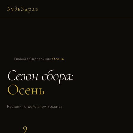
Будь
Здрав
Главная
·
Справочник
·
Осень
Сезон сбора:
Осень
Растения с действием «осень»
9