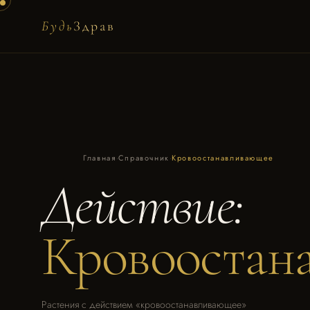
Будь
Здрав
Главная
·
Справочник
·
Кровоостанавливающее
Действие:
Кровоостан
Растения с действием «кровоостанавливающее»