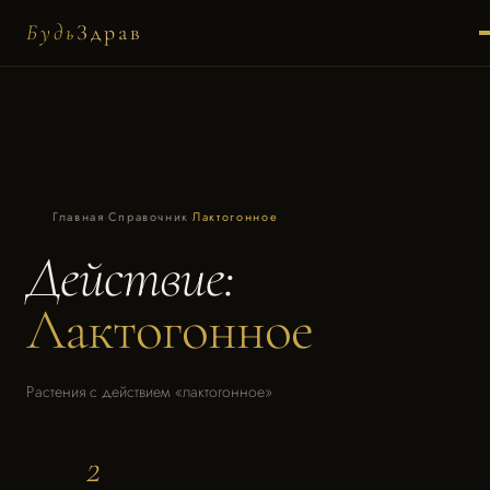
Будь
Здрав
Главная
·
Справочник
·
Лактогонное
Действие:
Лактогонное
Растения с действием «лактогонное»
2