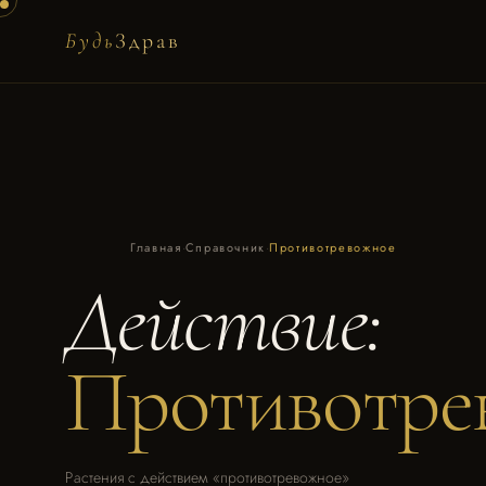
Будь
Здрав
Главная
·
Справочник
·
Противотревожное
Действие:
Противотре
Растения с действием «противотревожное»