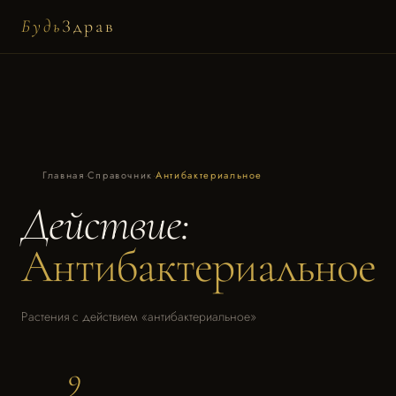
Будь
Здрав
Главная
·
Справочник
·
Антибактериальное
Действие:
Антибактериальное
Растения с действием «антибактериальное»
9