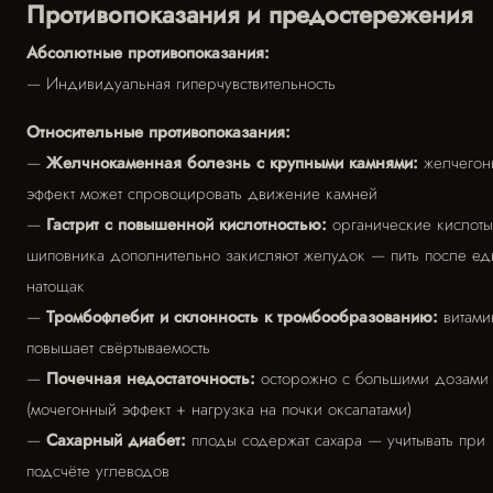
Противопоказания и предостережения
Абсолютные противопоказания:
— Индивидуальная гиперчувствительность
Относительные противопоказания:
—
Желчнокаменная болезнь с крупными камнями:
желчегон
эффект может спровоцировать движение камней
—
Гастрит с повышенной кислотностью:
органические кислоты
шиповника дополнительно закисляют желудок — пить после ед
натощак
—
Тромбофлебит и склонность к тромбообразованию:
витами
повышает свёртываемость
—
Почечная недостаточность:
осторожно с большими дозами
(мочегонный эффект + нагрузка на почки оксалатами)
—
Сахарный диабет:
плоды содержат сахара — учитывать при
подсчёте углеводов