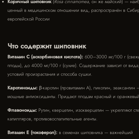
Коричный шиповник
(
Rosa cinnamomea
, он же майский) — наи
ценный в медицинском отношении вид, распространён в Сиби
европейской России
Что содержит шиповник
Витамин C (аскорбиновая кислота):
600–3000 мг/100 г (свеж
плоды), до 4000 мг/100 г (сухие). Содержание зависит от вида
условий произрастания и способа сушки.
Каротиноиды:
β-каротин (провитамин A), ликопин, зеаксантин 
мощные антиоксиданты. Придают плодам красный и оранжевый 
Флавоноиды:
Рутин, кверцетин, изокверцетин — укрепляют ст
капилляров, противовоспалительные агенты.
Витамин E (токоферол):
в семенах шиповника — важнейший