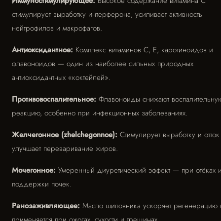
Иммуностимулирующее:
Высокое содержание витамина C
стимулирует выработку интерферона, усиливает активность
нейтрофилов и макрофагов.
Антиоксидантное:
Комплекс витаминов C, E, каротиноидов и
флавоноидов — один из наиболее сильных природных
антиоксидантных «коктейлей».
Противовоспалительное:
Флавоноиды снижают воспалительну
реакцию, особенно при инфекционных заболеваниях.
Желчегонное (zhelchegonnoe):
Стимулирует выработку и отток
улучшает переваривание жиров.
Мочегонное:
Умеренный диуретический эффект — при отёках 
поддержки почек.
Ранозаживляющее:
Масло шиповника ускоряет регенерацию 
применяется при ожогах, сухости и трещинах.