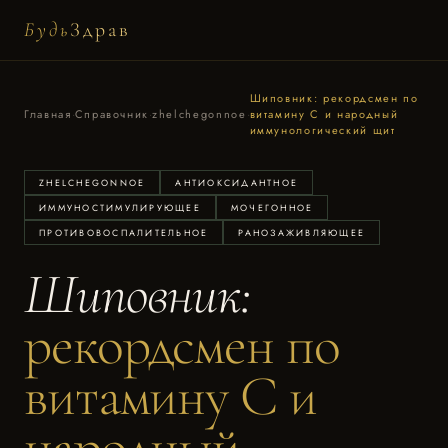
Будь
Здрав
Шиповник: рекордсмен по
Главная
·
Справочник
·
zhelchegonnoe
·
витамину C и народный
иммунологический щит
ZHELCHEGONNOE
АНТИОКСИДАНТНОЕ
ИММУНОСТИМУЛИРУЮЩЕЕ
МОЧЕГОННОЕ
ПРОТИВОВОСПАЛИТЕЛЬНОЕ
РАНОЗАЖИВЛЯЮЩЕЕ
Шиповник:
рекордсмен по
витамину C и
народный