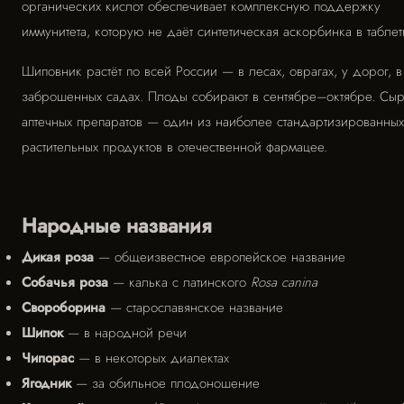
органических кислот обеспечивает комплексную поддержку
иммунитета, которую не даёт синтетическая аскорбинка в таблет
Шиповник растёт по всей России — в лесах, оврагах, у дорог, в
заброшенных садах. Плоды собирают в сентябре–октябре. Сы
аптечных препаратов — один из наиболее стандартизированных
растительных продуктов в отечественной фармацее.
Народные названия
Дикая роза
— общеизвестное европейское название
Собачья роза
— калька с латинского
Rosa canina
Свороборина
— старославянское название
Шипок
— в народной речи
Чипорас
— в некоторых диалектах
Ягодник
— за обильное плодоношение