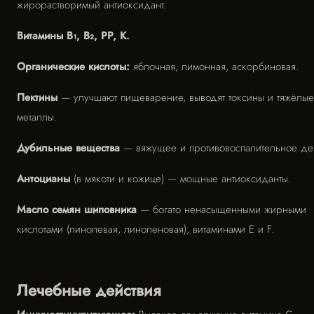
жирорастворимый антиоксидант.
Витамины B₁, B₂, PP, K.
Органические кислоты:
яблочная, лимонная, аскорбиновая.
Пектины
— улучшают пищеварение, выводят токсины и тяжёлые
металлы.
Дубильные вещества
— вяжущее и противовоспалительное дей
Антоцианы
(в мякоти и кожице) — мощные антиоксиданты.
Масло семян шиповника
— богато ненасыщенными жирными
кислотами (линолевая, линоленовая), витаминами E и F.
Лечебные действия