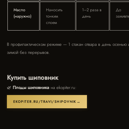
Масло
Наносить
1–2 раза в
До
(наружно)
тонким
день
заживл
слоем
В профилактическом режиме — 1 стакан отвара в день осенью 
зимой без перерывов.
Купить шиповник
🌿
Плоды шиповника
на ekopiter.ru:
EKOPITER.RU/TRAVI/SHIPOVNIK