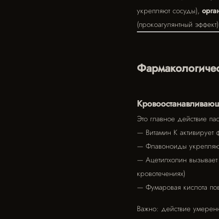
укрепляют сосуды),
орга
(прокоагулянтный эффект
Фармакологичес
Кровоостанавливающ
Это главное действие па
— Витамин К активирует 
— Флавоноиды укрепляют
— Ацетилхолин вызывает
кровотечениях)
— Фумаровая кислота пов
Важно: действие умеренн