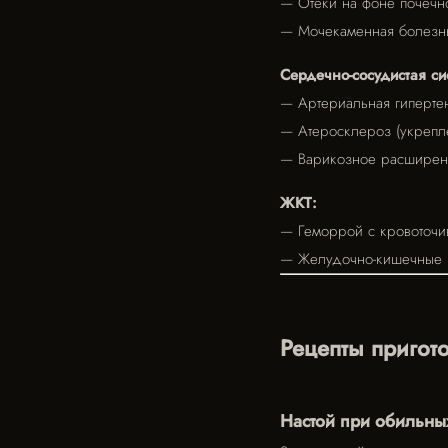
— Отёки на фоне почечно
— Мочекаменная болезнь
Сердечно-сосудистая си
— Артериальная гипертен
— Атеросклероз (укрепле
— Варикозное расширени
ЖКТ:
— Геморрой с кровоточи
— Желудочно-кишечные к
Рецепты пригот
Настой при обильных