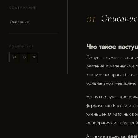
СОДЕРЖАНИЕ
01
Описание
Описание
Что такое пасту
ПОДЕЛИТЬСЯ
Пастушья сумка — сорняк
VK
TG
✉
растение с маленькими 
«сердечная трава») явл
официальной медицине.
Не нужно путать «неприм
фармакопею России и ряд
уменьшения маточных кр
меноррагиях и нарушени
Активные вещества:
ацет