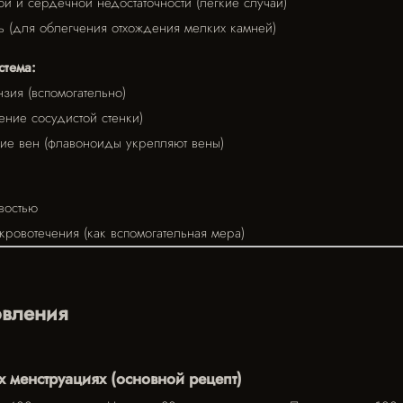
й и сердечной недостаточности (лёгкие случаи)
 (для облегчения отхождения мелких камней)
стема:
зия (вспомогательно)
ние сосудистой стенки)
е вен (флавоноиды укрепляют вены)
востью
ровотечения (как вспомогательная мера)
овления
 менструациях (основной рецепт)