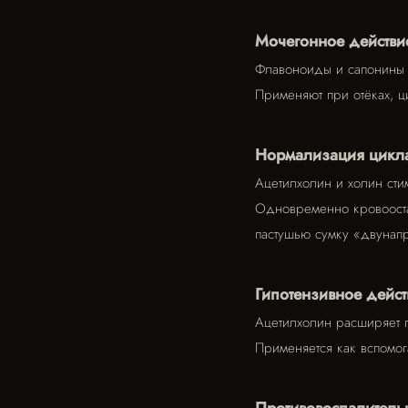
Мочегонное действи
Флавоноиды и сапонины 
Применяют при отёках, ц
Нормализация цикл
Ацетилхолин и холин ст
Одновременно кровооста
пастушью сумку «двунапр
Гипотензивное дейст
Ацетилхолин расширяет 
Применяется как вспомога