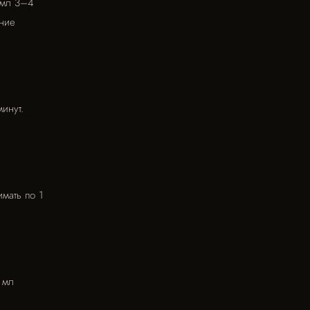
0 мл 3–4
ение
минут.
имать по 1
 мл