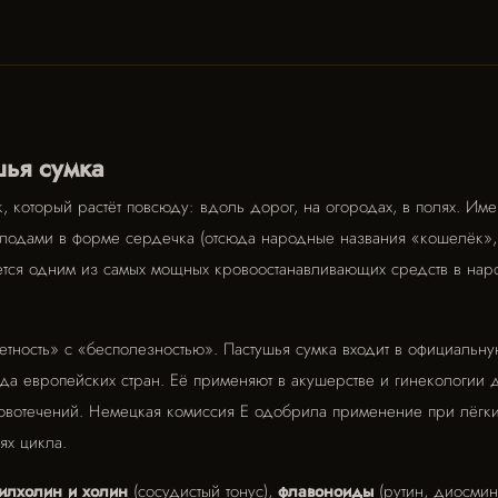
шья сумка
, который растёт повсюду: вдоль дорог, на огородах, в полях. Име
плодами в форме сердечка (отсюда народные названия «кошелёк»,
яется одним из самых мощных кровоостанавливающих средств в нар
етность» с «бесполезностью». Пастушья сумка входит в официальн
а европейских стран. Её применяют в акушерстве и гинекологии 
овотечений. Немецкая комиссия Е одобрила применение при лёгк
ях цикла.
илхолин и холин
(сосудистый тонус),
флавоноиды
(рутин, диосми