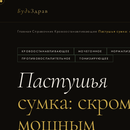
Будь
Здрав
Главная
·
Справочник
·
Кровоостанавливающее
·
Пастушья сумка:
КРОВООСТАНАВЛИВАЮЩЕЕ
МОЧЕГОННОЕ
НОРМАЛИЗ
ПРОТИВОВОСПАЛИТЕЛЬНОЕ
ТОНИЗИРУЮЩЕЕ
Пастушья
сумка: скром
мощным