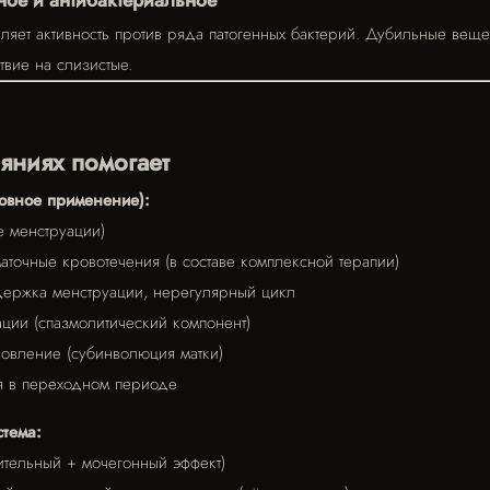
ное и антибактериальное
вляет активность против ряда патогенных бактерий. Дубильные веще
вие на слизистые.
яниях помогает
овное применение):
 менструации)
очные кровотечения (в составе комплексной терапии)
ержка менструации, нерегулярный цикл
ции (спазмолитический компонент)
овление (субинволюция матки)
я в переходном периоде
тема:
ительный + мочегонный эффект)