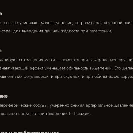
е
в составе усиливают мочевыделение, не раздражая почечный эпит
истите, для выведения лишней жидкости при гипертонии.
а
имулируют сокращения матки — помогают при задержке менструаци
навливающий эффект уменьшает обильность выделений. Это дела
авленным» регулятором: и при скудных, и при обильных менструа
вие
периферические сосуды, умеренно снижая артериальное давление
тельное средство при гипертонии I–II стадии.