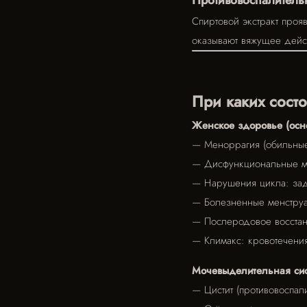
Противовоспалитель
Спиртовой экстракт проя
оказывают вяжущее дейст
При каких состо
Женское здоровье (осн
— Меноррагия (обильные
— Дисфункциональные мат
— Нарушения цикла: зад
— Болезненные менструа
— Послеродовое восстан
— Климакс: кровотечени
Мочевыделительная сис
— Цистит (противовоспал