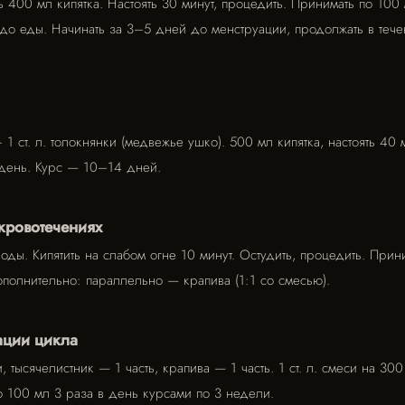
ить 400 мл кипятка. Настоять 30 минут, процедить. Принимать по 10
 до еды. Начинать за 3–5 дней до менструации, продолжать в теч
+ 1 ст. л. толокнянки (медвежье ушко). 500 мл кипятка, настоять 40 
 день. Курс — 10–14 дней.
кровотечениях
 воды. Кипятить на слабом огне 10 минут. Остудить, процедить. Прин
Дополнительно: параллельно — крапива (1:1 со смесью).
ации цикла
, тысячелистник — 1 часть, крапива — 1 часть. 1 ст. л. смеси на 300
по 100 мл 3 раза в день курсами по 3 недели.