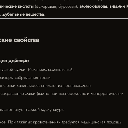
нические кислоты
(фумаровая, бурсовая),
аминокислоты
,
витамин 
),
дубильные вещества
.
кие свойства
ее действие
стушьей сумки. Механизм комплексный:
факторы свёртывания крови
 стенки капилляров, снижают их проницаемость
 сокращение матки (важно при послеродовых и меноррагических
ышает тонус гладкой мускулатуры
ое. При тяжёлых кровотечениях требуется медицинская помощь.