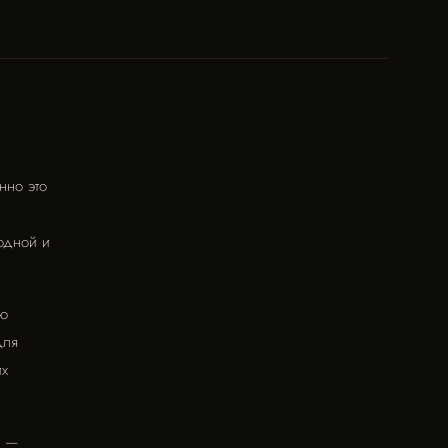
нно это
одной и
ую
для
их
н —