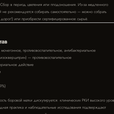
 Сбор в период цветения или плодоношения. Из-за медленного
й не рекомендуется собирать самостоятельно — можно собрать
т дорог!) или приобрести сертифицированное сырьё.
тав
мочегонное, противовоспалительное, антибактериальное
 изокверцитрин) — противовоспалительное
ериальное действие
и
9%)
ость боровой матки дискутируется: клинических РКИ высокого уров
одная практика и наблюдательные исследования подтверждают