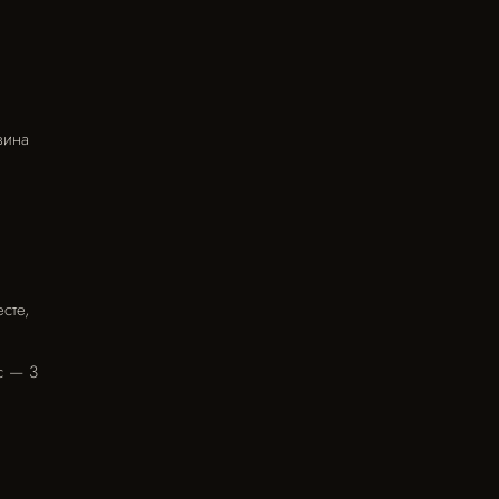
вина
сте,
с — 3