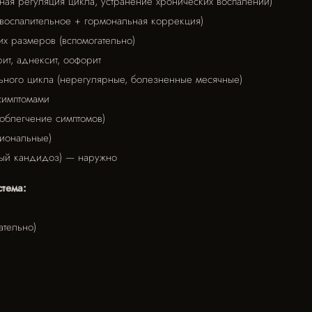
ая регуляция цикла, устранение хронических воспалений)
воспалительное + гормональная коррекция)
х размеров (вспомогательно)
т, аднексит, оофорит
ного цикла (нерегулярные, болезненные месячные)
имптомами
облегчение симптомов)
циональные)
ый кандидоз) — наружно
тема:
ательно)