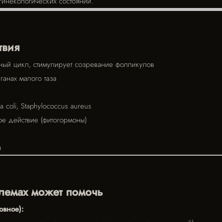
гинекологических состояний.
твия
ный цикл, стимулирует созревание фолликулов
ганах малого таза
a coli, Staphylococcus aureus
е действие (фитогормоны)
я
лемах может помочь
овное):