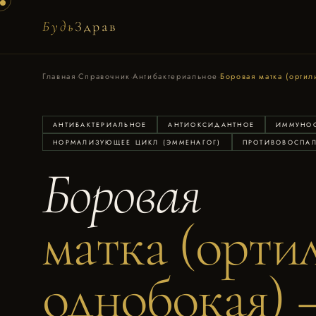
Будь
Здрав
Главная
·
Справочник
·
Антибактериальное
·
Боровая матка (ортил
АНТИБАКТЕРИАЛЬНОЕ
АНТИОКСИДАНТНОЕ
ИММУНО
НОРМАЛИЗУЮЩЕЕ ЦИКЛ (ЭММЕНАГОГ)
ПРОТИВОВОСПА
Боровая
матка (орти
однобокая) 