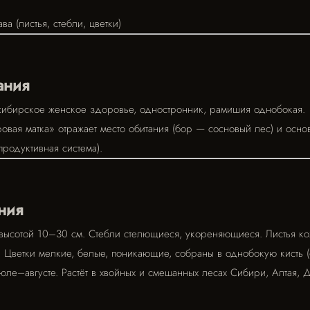
ва (листья, стебли, цветки)
ания
 сибирское женское здоровье, одностронник, рамишия однобокая.
вая матка» отражает место обитания (бор — сосновый лес) и осно
родуктивная система).
ния
высотой 10–30 см. Стебли стелющиеся, укореняющиеся. Листья ко
 Цветки мелкие, белые, поникающие, собраны в однобокую кисть 
июле–августе. Растёт в хвойных и смешанных лесах Сибири, Алтая, 