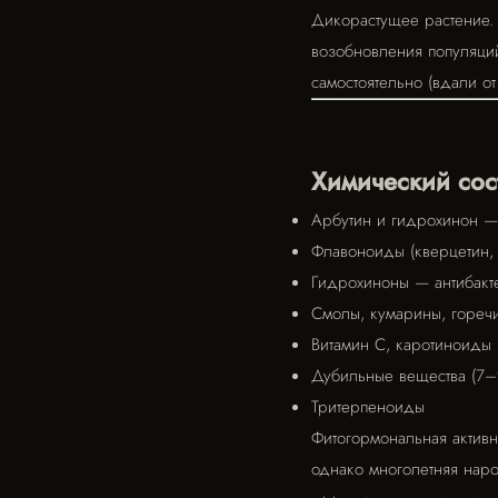
Дикорастущее растение.
возобновления популяци
самостоятельно (вдали о
Химический сос
Арбутин и гидрохинон — 
Флавоноиды (кверцетин,
Гидрохиноны — антибакт
Смолы, кумарины, гореч
Витамин С, каротиноиды
Дубильные вещества (7–
Тритерпеноиды
Фитогормональная активн
однако многолетняя нар