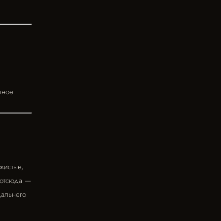
вное
жистые,
(отсюда —
Дальнего