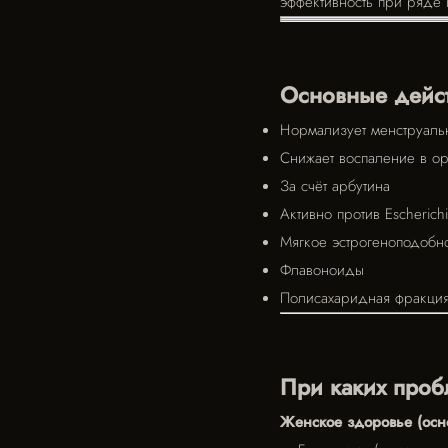
эффективность при ряде 
Основные дейс
Нормализует менструаль
Снижает воспаление в ор
За счёт арбутина
Активно против Escherichi
Мягкое эстрогеноподобно
Флавоноиды
Полисахаридная фракци
При каких проб
Женское здоровье (осн