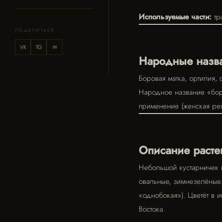
Используемые части:
тра
ПОДЕЛИТЬСЯ
VK
TG
✉
Народные назв
Боровая матка, ортилия,
Народное название «боро
применение (женская реп
Описание расте
Небольшой кустарничек 
овальные, зимнезелёные.
«однобокая»). Цветёт в 
Востока.