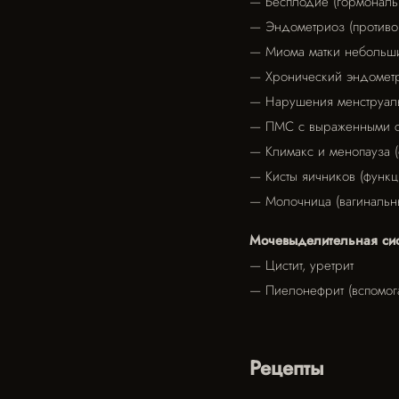
— Бесплодие (гормональн
— Эндометриоз (противо
— Миома матки небольши
— Хронический эндометри
— Нарушения менструаль
— ПМС с выраженными с
— Климакс и менопауза (
— Кисты яичников (функ
— Молочница (вагинальн
Мочевыделительная сис
— Цистит, уретрит
— Пиелонефрит (вспомог
Рецепты