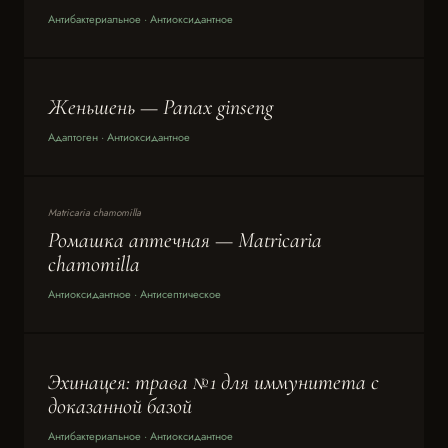
Антибактериальное · Антиоксидантное
Женьшень — Panax ginseng
Адаптоген · Антиоксидантное
Matricaria chamomilla
Ромашка аптечная — Matricaria
chamomilla
Антиоксидантное · Антисептическое
Эхинацея: трава №1 для иммунитета с
доказанной базой
Антибактериальное · Антиоксидантное