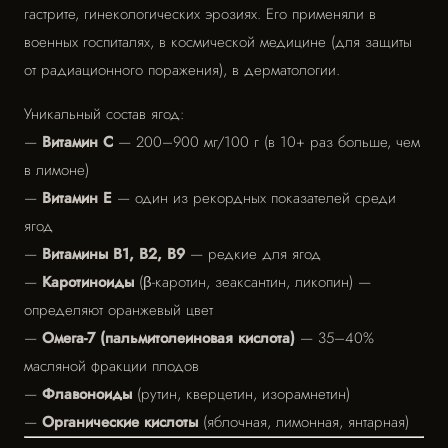
гастрите, гинекологических эрозиях. Его применяли в
военных госпиталях, в космической медицине (для защиты
от радиационного поражения), в дерматологии.
Уникальный состав ягод:
—
Витамин С
— 200–900 мг/100 г (в 10+ раз больше, чем
в лимоне)
—
Витамин Е
— один из рекордных показателей среди
ягод
—
Витамины В1, В2, В9
— редкие для ягод
—
Каротиноиды
(β-каротин, зеаксантин, ликопин) —
определяют оранжевый цвет
—
Омега-7 (пальмитолеиновая кислота)
— 35–40%
масляной фракции плодов
—
Флавоноиды
(рутин, кверцетин, изорамнетин)
—
Органические кислоты
(яблочная, лимонная, янтарная)