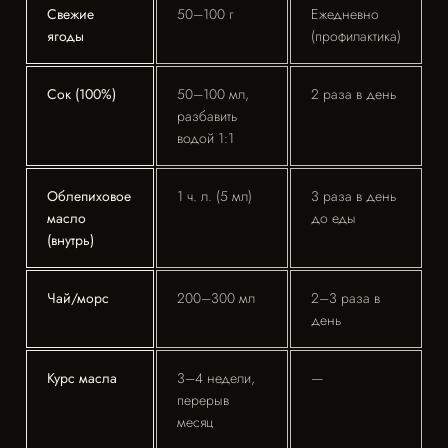
Свежие
50–100 г
Ежедневно
ягоды
(профилактика)
Сок (100%)
50–100 мл,
2 раза в день
разбавить
водой 1:1
Облепиховое
1 ч. л. (5 мл)
3 раза в день
масло
до еды
(внутрь)
Чай/морс
200–300 мл
2–3 раза в
день
Курс масла
3–4 недели,
—
перерыв
месяц