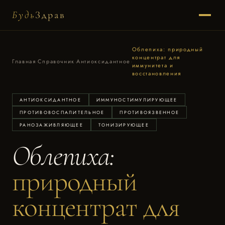
Будь
Здрав
Облепиха: природный
концентрат для
Главная
·
Справочник
·
Антиоксидантное
·
иммунитета и
восстановления
АНТИОКСИДАНТНОЕ
ИММУНОСТИМУЛИРУЮЩЕЕ
ПРОТИВОВОСПАЛИТЕЛЬНОЕ
ПРОТИВОЯЗВЕННОЕ
РАНОЗАЖИВЛЯЮЩЕЕ
ТОНИЗИРУЮЩЕЕ
Облепиха:
природный
концентрат для