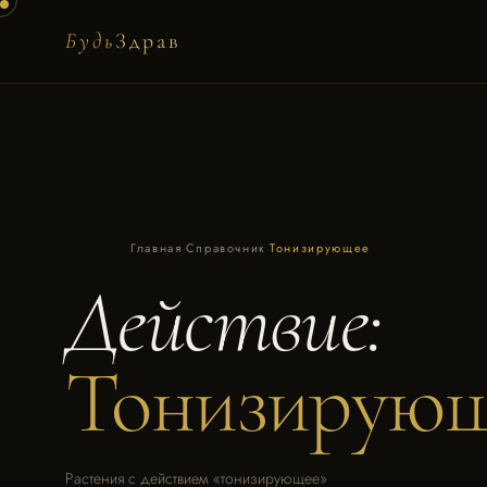
Будь
Здрав
Главная
·
Справочник
·
Тонизирующее
Действие:
Тонизирую
Растения с действием «тонизирующее»