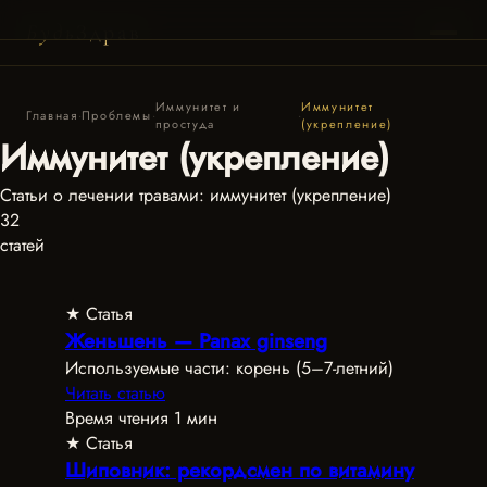
Пагинация
Будь
Здрав
записей
Иммунитет и
Иммунитет
Главная
·
Проблемы
·
·
простуда
(укрепление)
Иммунитет (укрепление)
Статьи о лечении травами: иммунитет (укрепление)
32
статей
★ Статья
Женьшень — Panax ginseng
Используемые части: корень (5–7-летний)
Читать статью
Время чтения 1 мин
★ Статья
Шиповник: рекордсмен по витамину