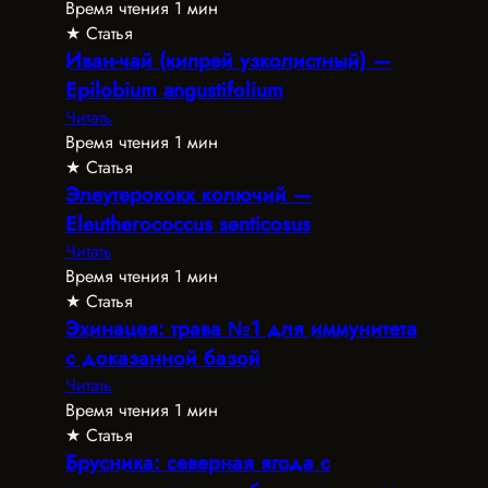
Время чтения 1 мин
★ Статья
Иван-чай (кипрей узколистный) —
Epilobium angustifolium
Читать
Время чтения 1 мин
★ Статья
Элеутерококк колючий —
Eleutherococcus senticosus
Читать
Время чтения 1 мин
★ Статья
Эхинацея: трава №1 для иммунитета
с доказанной базой
Читать
Время чтения 1 мин
★ Статья
Брусника: северная ягода с