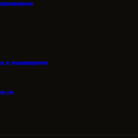
и применение
ка и пищеварения
ет ли