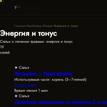
1
2
→
Будь
Здрав
Пагинация
записей
Главная
·
Проблемы
·
Общее
·
Энергия и тонус
Энергия и тонус
Статьи о лечении травами: энергия и тонус
19
статей
★ Статья
Женьшень — Panax ginseng
Используемые части: корень (5–7-летний)
Читать статью
Время чтения 1 мин
★ Статья
Шиповник: рекордсмен по витамину C и н