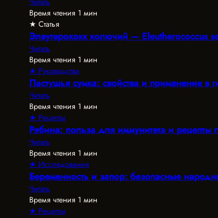
Читать
Время чтения 1 мин
★ Статья
Элеутерококк колючий — Eleutherococcus se
Читать
Время чтения 1 мин
★ Руководства
Пастушья сумка: свойства и применение в 
Читать
Время чтения 1 мин
★ Рецепты
Рябина: польза для иммунитета и рецепты 
Читать
Время чтения 1 мин
★ Исследования
Беременность и запор: безопасные народн
Читать
Время чтения 1 мин
★ Рецепты