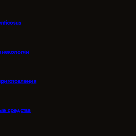
nticosus
гинекологии
приготовления
ые средства