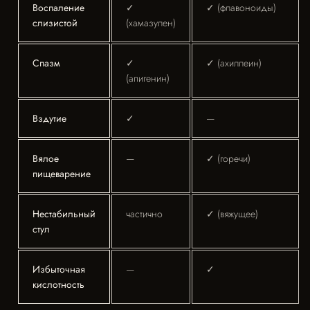
Воспаление
✓
✓ (флавоноиды)
слизистой
(хамазулен)
Спазм
✓
✓ (ахиллеин)
(апигенин)
Вздутие
✓
—
Вялое
—
✓ (горечи)
пищеварение
Нестабильный
частично
✓ (вяжущее)
стул
Избыточная
—
✓
кислотность