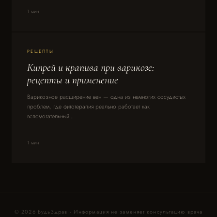
1 мин
РЕЦЕПТЫ
Кипрей и крапива при варикозе:
рецепты и применение
Варикозное расширение вен — одна из немногих сосудистых
проблем, где фитотерапия реально работает как
вспомогательный...
1 мин
© 2026 БудьЗдрав · Информация не заменяет консультацию врача