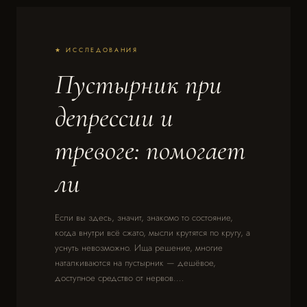
★ ИССЛЕДОВАНИЯ
Пустырник при
депрессии и
тревоге: помогает
ли
Если вы здесь, значит, знакомо то состояние,
когда внутри всё сжато, мысли крутятся по кругу, а
уснуть невозможно. Ища решение, многие
наталкиваются на пустырник — дешёвое,
доступное средство от нервов.…