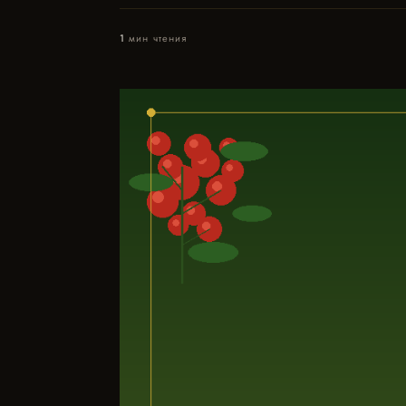
1
мин чтения