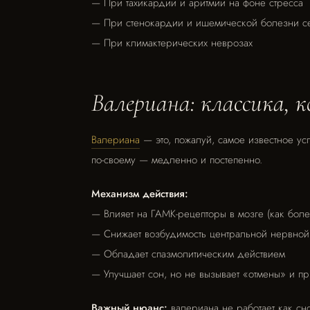
— При тахикардии и аритмии на фоне стресса
— При стенокардии и ишемической болезни се
— При климактерических неврозах
Валериана: классика, 
Валериана
— это, пожалуй, самое известное усп
по-своему — медленно и постепенно.
Механизм действия:
— Влияет на ГАМК-рецепторы в мозге (как бол
— Снижает возбудимость центральной нервной
— Обладает спазмолитическим действием
— Улучшает сон, но не вызывает «отмены» и п
Важный нюанс:
валериана не работает как сн