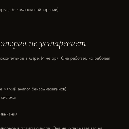
рдца (в комплексной терапии)
которая не устаревает
окоительное в мире. И не зря. Она работает, но работает
ее мягкий аналог бензодиазепинов)
 системы
ривыкания
отворное в прямом смысле. Она не укладывает вас на