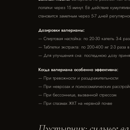
лопатки через 15 минут. Её действие кумуляти
становится заметным через 5-7 дней регулярно
Дозировки валерианы:
— Спиртовая настойка: по 20-30 капель 3-4 раз
— Таблетки экстракта: по 200-400 мг 2-3 раза 
— Для улучшения сна: последнюю дозу принят
Когда валериана особенно эффективна:
— При тревожности и раздражительности
— При неврозах и психосоматических расстрой
— При бессоннице, вызванной стрессом
— При спазмах ЖКТ на нервной почве
Пустырник: сильнее ва