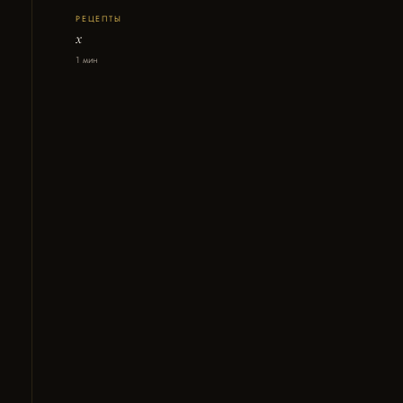
РЕЦЕПТЫ
x
1 мин