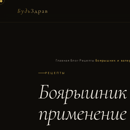
Будь
Здрав
Главная
·
Блог
·
Рецепты
·
Боярышник и валер
РЕЦЕПТЫ
Боярышник 
применение 