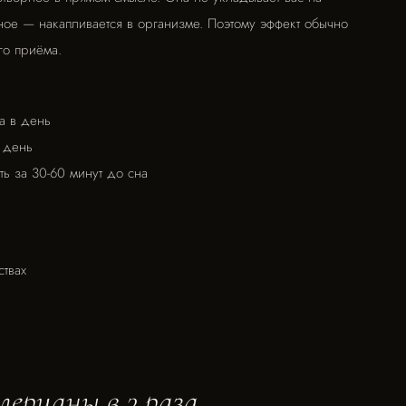
вное — накапливается в организме. Поэтому эффект обычно
го приёма.
а в день
в день
ь за 30-60 минут до сна
ствах
лерианы в 3 раза