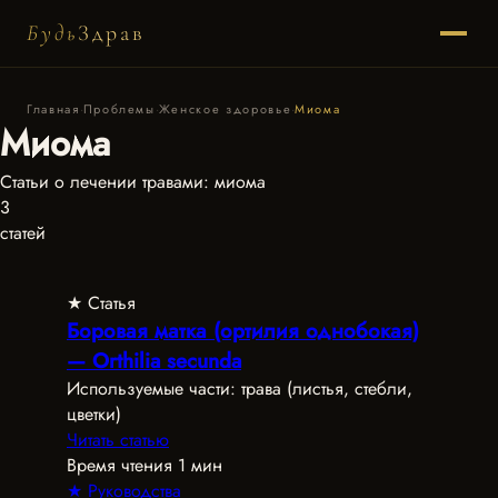
Будь
Здрав
Главная
·
Проблемы
·
Женское здоровье
·
Миома
Миома
Статьи о лечении травами: миома
3
статей
★ Статья
Боровая матка (ортилия однобокая)
— Orthilia secunda
Используемые части: трава (листья, стебли,
цветки)
Читать статью
Время чтения 1 мин
★ Руководства