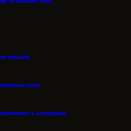
рава на каждый день
ые средства
мализации стула
 применении и дозировках