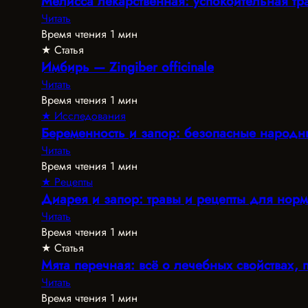
Мелисса лекарственная: успокоительная т
Читать
Время чтения 1 мин
★ Статья
Имбирь — Zingiber officinale
Читать
Время чтения 1 мин
★ Исследования
Беременность и запор: безопасные народн
Читать
Время чтения 1 мин
★ Рецепты
Диарея и запор: травы и рецепты для нор
Читать
Время чтения 1 мин
★ Статья
Мята перечная: всё о лечебных свойствах,
Читать
Время чтения 1 мин