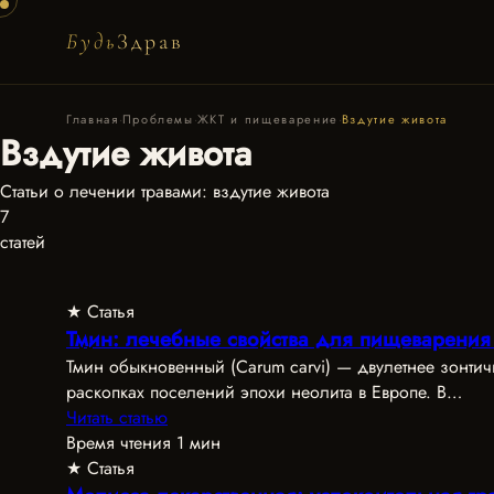
Будь
Здрав
Главная
·
Проблемы
·
ЖКТ и пищеварение
·
Вздутие живота
Вздутие живота
Статьи о лечении травами: вздутие живота
7
статей
★ Статья
Тмин: лечебные свойства для пищеварения 
Тмин обыкновенный (Carum carvi) — двулетнее зонти
раскопках поселений эпохи неолита в Европе. В…
Читать статью
Время чтения 1 мин
★ Статья