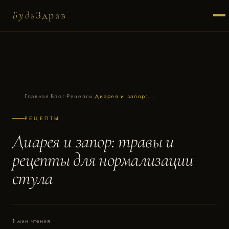
Будь
Здрав
Главная
·
Блог
·
Рецепты
·
Диарея и запор:...
РЕЦЕПТЫ
Диарея и запор: травы и
рецепты для нормализации
стула
1
мин чтения