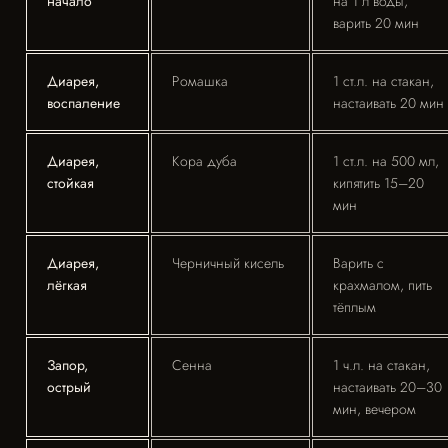
начало
на 1 л воды,
варить 20 мин
Диарея,
Ромашка
1 ст.л. на стакан,
воспаление
настаивать 20 мин
Диарея,
Кора дуба
1 ст.л. на 500 мл,
стойкая
кипятить 15–20
мин
Диарея,
Черничный кисель
Варить с
лёгкая
крахмалом, пить
тёплым
Запор,
Сенна
1 ч.л. на стакан,
острый
настаивать 20–30
мин, вечером