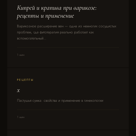
Кипрей и крапива при варикозе:
рецепты и применение
Варикозное расширение вен — одна из немногих сосудистых
проблем, где фитотерапия реально работает как
вспомогательный...
1 мин
РЕЦЕПТЫ
x
Пастушья сумка: свойства и применение в гинекологии
1 мин