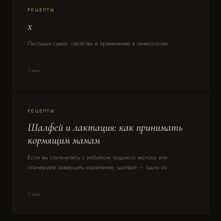
РЕЦЕПТЫ
x
Пастушья сумка: свойства и применение в гинекологии
1 мин
РЕЦЕПТЫ
Шалфей и лактация: как принимать
кормящим мамам
Если вы столкнулись с избытком грудного молока или
планируете завершить кормление, шалфей — одно из...
1 мин