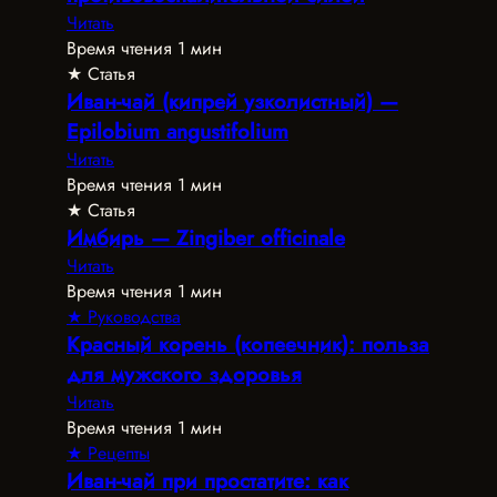
Читать
Время чтения 1 мин
★ Статья
Иван-чай (кипрей узколистный) —
Epilobium angustifolium
Читать
Время чтения 1 мин
★ Статья
Имбирь — Zingiber officinale
Читать
Время чтения 1 мин
★ Руководства
Красный корень (копеечник): польза
для мужского здоровья
Читать
Время чтения 1 мин
★ Рецепты
Иван-чай при простатите: как