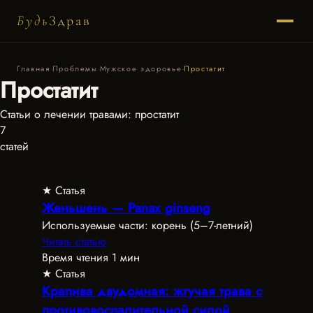
Будь
Здрав
Главная
·
Проблемы
·
Мужское здоровье
·
Простатит
Простатит
Статьи о лечении травами: простатит
7
статей
★ Статья
Женьшень — Panax ginseng
Используемые части: корень (5–7-летний)
Читать статью
Время чтения 1 мин
★ Статья
Крапива двудомная: жгучая трава с
противовоспалительной силой