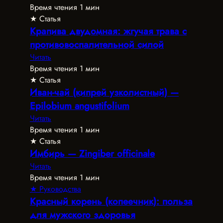
Время чтения 1 мин
★ Статья
Крапива двудомная: жгучая трава с
противовоспалительной силой
Читать
Время чтения 1 мин
★ Статья
Иван-чай (кипрей узколистный) —
Epilobium angustifolium
Читать
Время чтения 1 мин
★ Статья
Имбирь — Zingiber officinale
Читать
Время чтения 1 мин
★ Руководства
Красный корень (копеечник): польза
для мужского здоровья