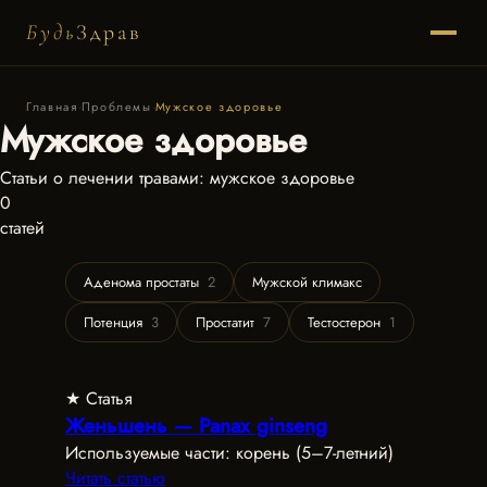
Будь
Здрав
Главная
·
Проблемы
·
Мужское здоровье
Мужское здоровье
Статьи о лечении травами: мужское здоровье
0
статей
Аденома простаты
2
Мужской климакс
Потенция
3
Простатит
7
Тестостерон
1
★ Статья
Женьшень — Panax ginseng
Используемые части: корень (5–7-летний)
Читать статью