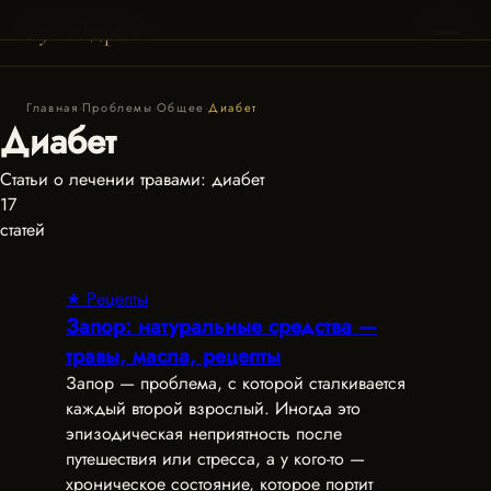
Пагинация
Будь
Здрав
записей
Главная
·
Проблемы
·
Общее
·
Диабет
Диабет
Статьи о лечении травами: диабет
17
статей
★ Рецепты
Запор: натуральные средства —
травы, масла, рецепты
Запор — проблема, с которой сталкивается
каждый второй взрослый. Иногда это
эпизодическая неприятность после
путешествия или стресса, а у кого-то —
хроническое состояние, которое портит