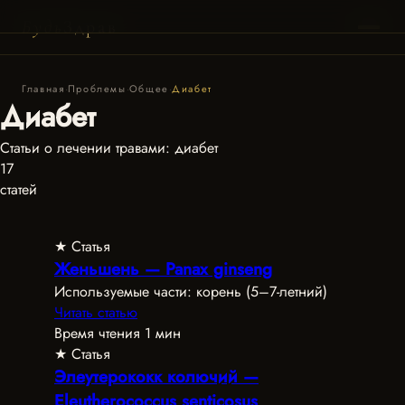
Пагинация
Будь
Здрав
записей
Главная
·
Проблемы
·
Общее
·
Диабет
Диабет
Статьи о лечении травами: диабет
17
статей
★ Статья
Женьшень — Panax ginseng
Используемые части: корень (5–7-летний)
Читать статью
Время чтения 1 мин
★ Статья
Элеутерококк колючий —
Eleutherococcus senticosus