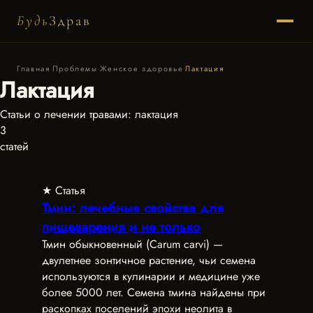
Будь
Здрав
Главная
·
Проблемы
·
Женское здоровье
·
Лактация
Лактация
Статьи о лечении травами: лактация
3
статей
★ Статья
Тмин: лечебные свойства для
пищеварения и не только
Тмин обыкновенный (Carum carvi) —
двулетнее зонтичное растение, чьи семена
используются в кулинарии и медицине уже
более 5000 лет. Семена тмина найдены при
раскопках поселений эпохи неолита в