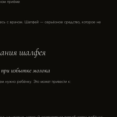
рном приёме
сь с врачом. Шалфей — серьёзное средство, которое не
вания шалфея
 при избытке молока
ем нужно ребёнку. Это может привести к:
ка до уровня, который соответствует потребностям ребёнка.