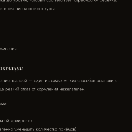
 в течение короткого курса.
ормления
лактации
ание, шалфей — один из самых мягких способов остановить
гда резкий отказ от кормления нежелателен.
ами:
льной дозировке
епенно уменьшать количество приёмов)