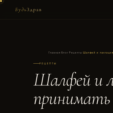
Будь
Здрав
Главная
·
Блог
·
Рецепты
·
Шалфей и лактация
РЕЦЕПТЫ
Шалфей и л
принимать