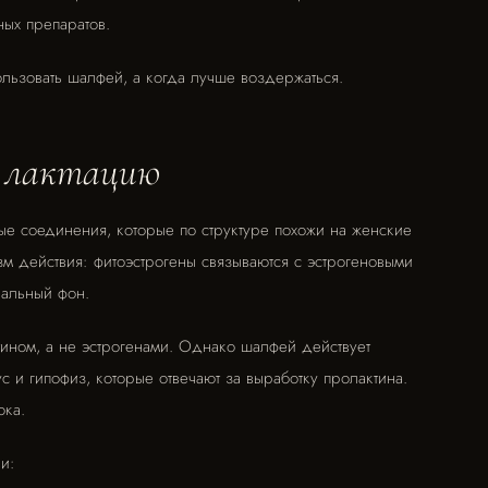
ных препаратов.
ользовать шалфей, а когда лучше воздержаться.
а лактацию
е соединения, которые по структуре похожи на женские
м действия: фитоэстрогены связываются с эстрогеновыми
нальный фон.
тином, а не эстрогенами. Однако шалфей действует
 и гипофиз, которые отвечают за выработку пролактина.
ока.
и: