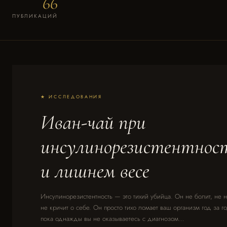
66
ПУБЛИКАЦИЙ
★ ИССЛЕДОВАНИЯ
Иван-чай при
инсулинорезистентнос
и лишнем весе
Инсулинорезистентность — это тихий убийца. Он не болит, не н
не кричит о себе. Он просто тихо ломает ваш организм год за г
пока однажды вы не оказываетесь с диагнозом…