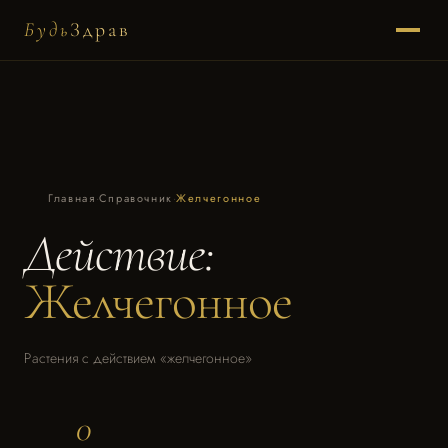
Будь
Здрав
Главная
·
Справочник
·
Желчегонное
Действие:
Желчегонное
Растения с действием «желчегонное»
0